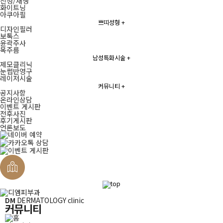
진정/재생
화이트닝
아쿠아필
쁘띠성형
+
디자인필러
보톡스
윤곽주사
목주름
남성특화시술
+
제모클리닉
눈썹반영구
레이저시술
커뮤니티
+
공지사항
온라인상담
이벤트 게시판
전후사진
후기게시판
언론보도
퀵메뉴
DM
DERMATOLOGY clinic
커뮤니티