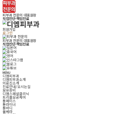
피부과 전문의 대표원장
직접진단·책임진료
회원가입
로그인
피부과 전문의 대표원장
직접진단·책임진료
MENU
디엠피부과
디엠피부과소개
의료진소개
진료안내/오시는길
보유장비
디엠스페셜클리닉
트리플모공케어
튠페이스
튠라이너
튠바디
울쎄라