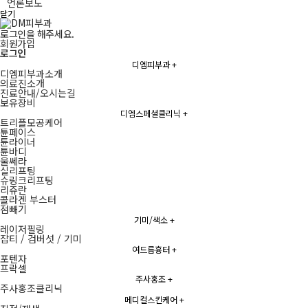
언론보도
닫기
로그인을 해주세요.
회원가입
로그인
디엠피부과
+
디엠피부과소개
의료진소개
진료안내/오시는길
보유장비
디엠스페셜클리닉
+
트리플모공케어
튠페이스
튠라이너
튠바디
울쎄라
실리프팅
슈링크리프팅
리쥬란
콜라겐 부스터
점빼기
기미/색소
+
레이저필링
잡티 / 검버섯 / 기미
여드름흉터
+
포텐자
프락셀
주사홍조
+
주사홍조클리닉
메디컬스킨케어
+