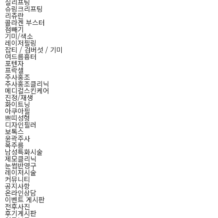
실리프팅
슈링크리프팅
리쥬란
콜라겐 부스터
점빼기
기미/색소
레이저필링
잡티 / 검버섯 / 기미
여드름흉터
포텐자
프락셀
주사홍조
주사홍조클리닉
메디컬스킨케어
진정/재생
화이트닝
아쿠아필
쁘띠성형
디자인필러
보톡스
윤곽주사
목주름
남성특화시술
제모클리닉
눈썹반영구
레이저시술
커뮤니티
공지사항
온라인상담
이벤트 게시판
전후사진
후기게시판