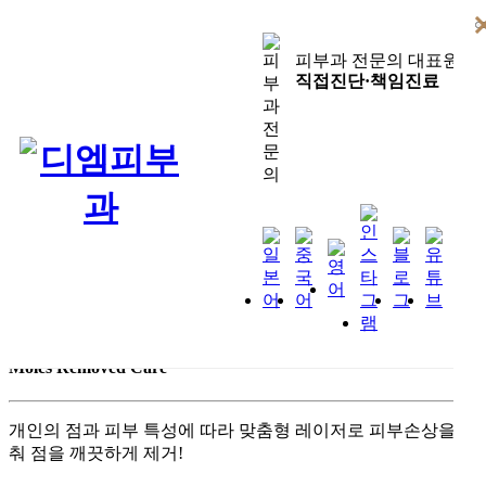
상단 바로가기
본문 바로가기
하단 바로가기
피부과 전문의 대표원장
DM
DERMATOLOGY clinic
직접진단·책임진료
디엠스페셜클리닉
디엠스페셜클리닉
점빼기
점 빼기
점 빼기
Moles Removed Care
개인의 점과 피부 특성에 따라 맞춤형 레이저로 피부손상을 낮
춰 점을 깨끗하게 제거!